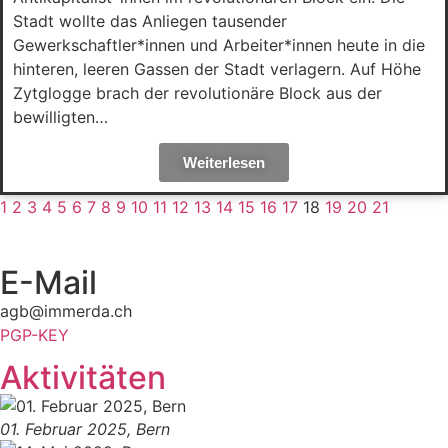
Stadt wollte das Anliegen tausender
Gewerkschaftler*innen und Arbeiter*innen heute in die
hinteren, leeren Gassen der Stadt verlagern. Auf Höhe
Zytglogge brach der revolutionäre Block aus der
bewilligten…
Weiterlesen
1
2
3
4
5
6
7
8
9
10
11
12
13
14
15
16
17
18
19
20
21
E-Mail
agb@immerda.ch
PGP-KEY
Aktivitäten
01. Februar 2025, Bern