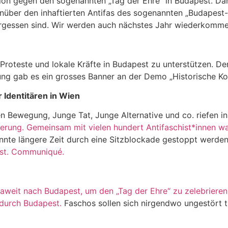
ion gegen den sogenannten „Tag der Ehre“ in Budapest. Dam
nüber den inhaftierten Antifas des sogenannten „Budapest
ergessen sind. Wir werden auch nächstes Jahr wiederkomme
n Proteste und lokale Kräfte in Budapest zu unterstützen. D
ung gab es ein grosses Banner an der Demo „Historische Ko
 Identitären in Wien
n Bewegung, Junge Tat, Junge Alternative und co. riefen i
ierung.
Gemeinsam mit vielen hundert Antifaschist*innen w
te längere Zeit durch eine Sitzblockade gestoppt werden.
st.
Communiqué.
aweit nach Budapest, um den „Tag der Ehre“ zu zelebrieren
durch Budapest.
Faschos sollen sich nirgendwo ungestört tr