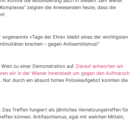
it konnte die Mobilisierung auch in diesem Jahr weiter
-Komplexes“ zeigten die Anwesenden heute, dass die
n!
er sogenannte «Tage der Ehre» bleibt eines der wichtigsten
ntinuitäten brechen – gegen Antisemitismus!“
n Wien zu einer Demonstration auf.
Darauf antworten wir
aren wir in der Wiener Innenstadt um gegen den Aufmarsch
 Nur durch ein absurd hohes Polizeiaufgebot konnten die
.
Das Treffen fungiert als jährliches Vernetzungstreffen für
effen können. Antifaschismus, egal mit welchen Mitteln,