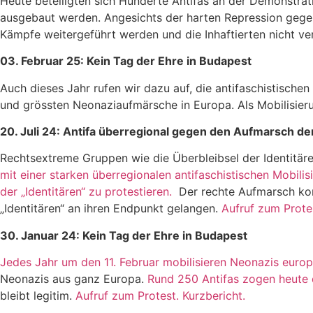
Heute beteiligten sich Hunderte Antifas an der Demonstrat
ausgebaut werden. Angesichts der harten Repression gege
Kämpfe weitergeführt werden und die Inhaftierten nicht v
03. Februar 25: Kein Tag der Ehre in Budapest
Auch dieses Jahr rufen wir dazu auf, die antifaschistische
und grössten Neonaziaufmärsche in Europa. Als Mobilisier
20. Juli 24: Antifa überregional gegen den Aufmarsch der
Rechtsextreme Gruppen wie die Überbleibsel der Identitäre
mit einer starken überregionalen antifaschistischen Mobilis
der „Identitären“ zu protestieren.
Der rechte Aufmarsch konn
„Identitären“ an ihren Endpunkt gelangen.
Aufruf zum Prote
30. Januar 24: Kein Tag der Ehre in Budapest
Jedes Jahr um den 11. Februar mobilisieren Neonazis europ
Neonazis aus ganz Europa.
Rund 250 Antifas zogen heute 
bleibt legitim.
Aufruf zum Protest.
Kurzbericht.