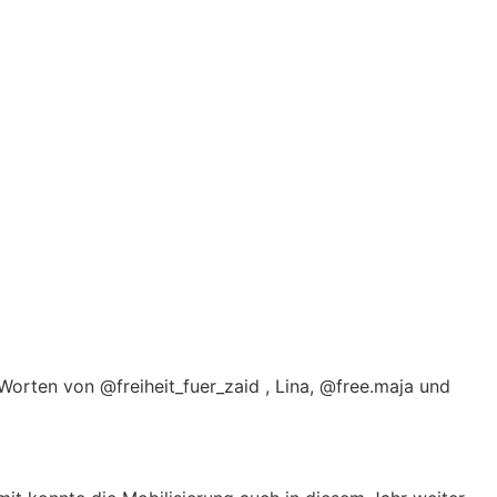
orten von @freiheit_fuer_zaid , Lina, @free.maja und