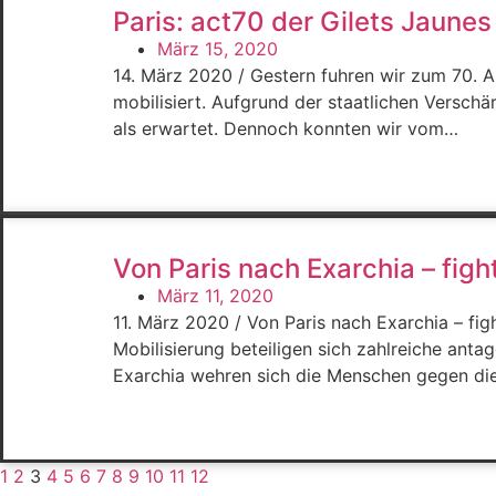
Paris: act70 der Gilets Jaunes
März 15, 2020
14. März 2020 / Gestern fuhren wir zum 70. 
mobilisiert. Aufgrund der staatlichen Verschä
als erwartet. Dennoch konnten wir vom…
Von Paris nach Exarchia – figh
März 11, 2020
11. März 2020 / Von Paris nach Exarchia – fi
Mobilisierung beteiligen sich zahlreiche anta
Exarchia wehren sich die Menschen gegen di
1
2
3
4
5
6
7
8
9
10
11
12